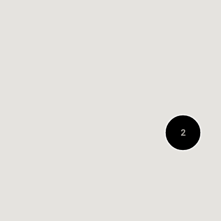
0.2キロメートル先
3
2
3
3