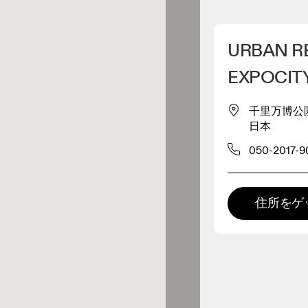
マイロケーションを削除
URBAN 
が近くに3件あります
EXPOCIT
千里万博公園2-
レルショップ
日本
050-2017-9
プレミアム取扱店
417 EDIFICE ららぽ
 の全てのレンジおよびOnならで
の体験をご用意している取扱店で
ーと EXPOCITY店
。
住所をゲ
0キロメートル先