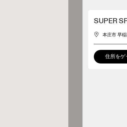
マイロケーションを削除
SUPER SP
が近くに1件あります
本庄市 早稲田の
レルショップ
住所をゲ
プレミアム取扱店
 の全てのレンジおよびOnならで
の体験をご用意している取扱店で
。