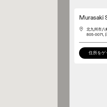
マイロケーションを削除
Murasaki 
が近くに1件あります
北九州市八幡
805-0071,
レルショップ
住所をゲ
プレミアム取扱店
 の全てのレンジおよびOnならで
の体験をご用意している取扱店で
。