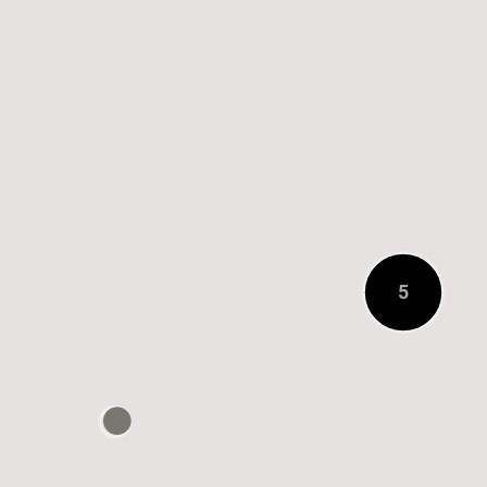
0.4キロメートル先
5