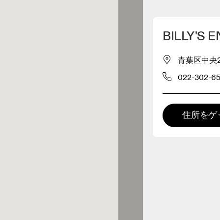
マイロケーションを削除
BILLY'S 
が近くに3件あります
青葉区中央2-3
022-302-65
レルショップ
プレミアム取扱店
住所をゲ
藤崎百貨店 5階ウォ
 の全てのレンジおよびOnならで
の体験をご用意している取扱店で
ーキングシューズ
。
0.3キロメートル先