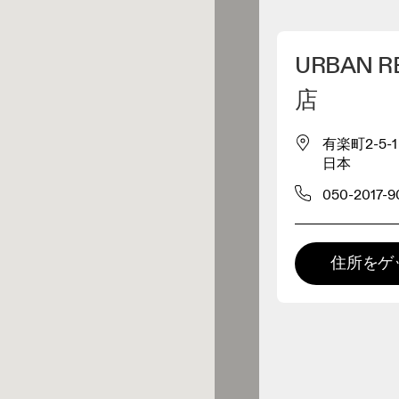
マイロケーションを削除
URBAN 
が近くに9件あります
店
有楽町2-5-1
レルショップ
日本
050-2017-9
プレミアム取扱店
NEUTRALWORKS.HIBIYA
 の全てのレンジおよびOnならで
の体験をご用意している取扱店で
。
住所をゲ
0.1キロメートル先
Emmi LUMINE
Yurakucho