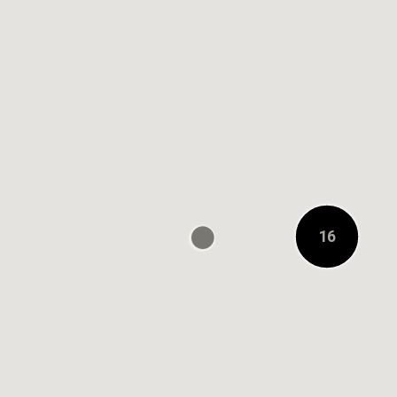
0.2キロメートル先
ユナイテッドアロー
ズ グリーンレーベル
リラクシング ルミネ
有楽町店
0.2キロメートル先
有楽町マルイ 2F eS
ショップ
16
16
16
16
0.3キロメートル先
Dover Street Market
Ginza
0.6キロメートル先