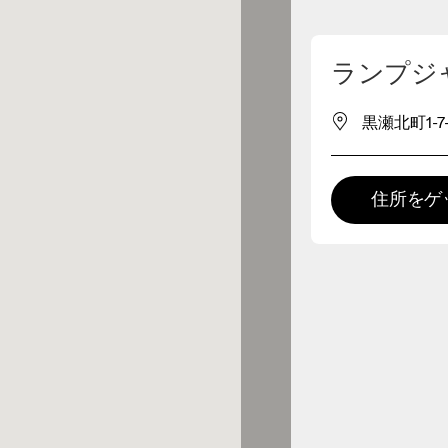
マイロケーションを削除
ランプジ
が近くに1件あります
黒瀬北町1-7-
レルショップ
住所をゲ
プレミアム取扱店
 の全てのレンジおよびOnならで
の体験をご用意している取扱店で
。