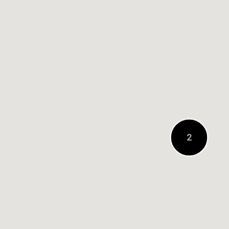
0.1キロメートル先
3
2