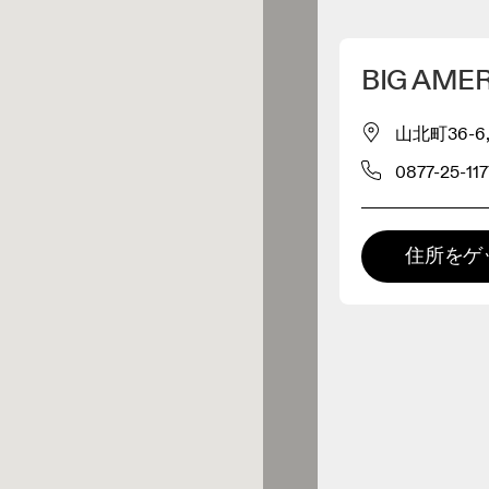
マイロケーションを削除
BIG AME
が近くに3件あります
山北町36-6,
0877-25-117
レルショップ
プレミアム取扱店
住所をゲ
ビッグアメリカン
 の全てのレンジおよびOnならで
の体験をご用意している取扱店で
ショップ 丸亀店
。
0キロメートル先