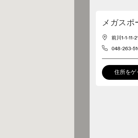
マイロケーションを削除
メガスポ
が近くに1件あります
前川1-1-11-
048-263-5
レルショップ
プレミアム取扱店
住所をゲ
 の全てのレンジおよびOnならで
の体験をご用意している取扱店で
。