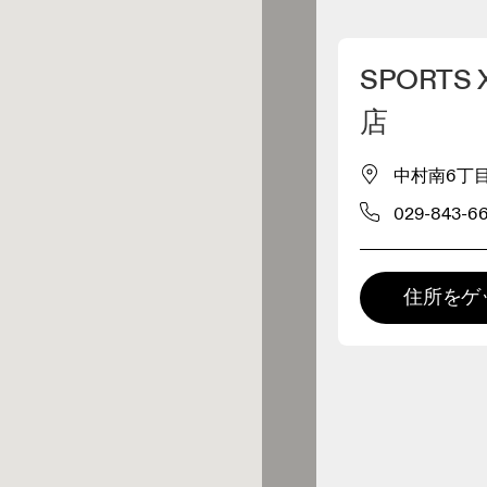
マイロケーションを削除
SPORT
が近くに1件あります
店
中村南6丁目12
レルショップ
029-843-6
プレミアム取扱店
 の全てのレンジおよびOnならで
住所をゲ
の体験をご用意している取扱店で
。