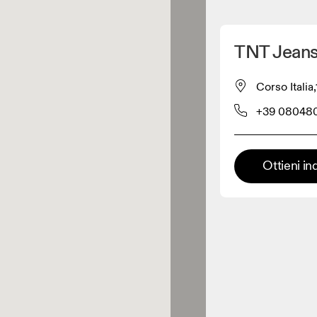
Scopri la mia posizione
TNT Jeans
 acquistare prodotti On
Corso Italia
+39 08048
Rivenditore abbigliamento
Rivenditore premium
Ottieni in
 dove è possibile trovare l'intera
ma ed esperienza On.