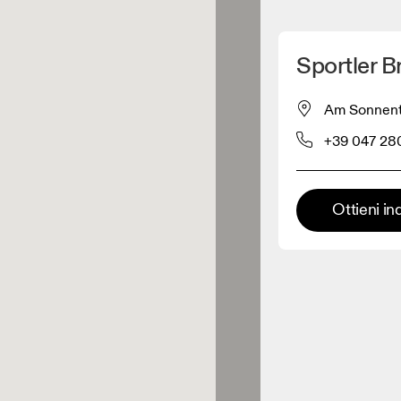
Scopri la mia posizione
Sportler B
 acquistare prodotti On
Am Sonnentor
+39 047 28
Rivenditore abbigliamento
Rivenditore premium
Ottieni in
 dove è possibile trovare l'intera
ma ed esperienza On.