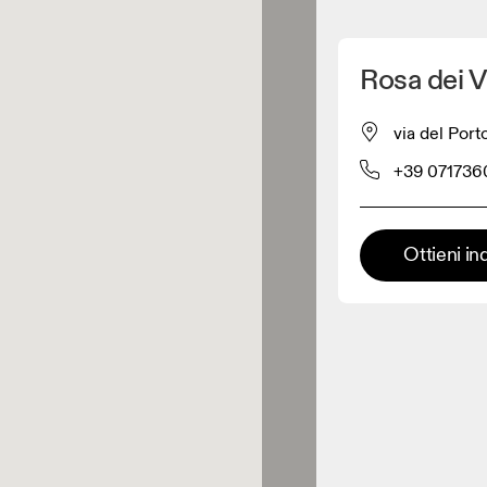
Scopri la mia posizione
Rosa dei V
 acquistare prodotti On
via del Por
+39 071736
Rivenditore abbigliamento
Rivenditore premium
Ottieni in
 dove è possibile trovare l'intera
ma ed esperienza On.