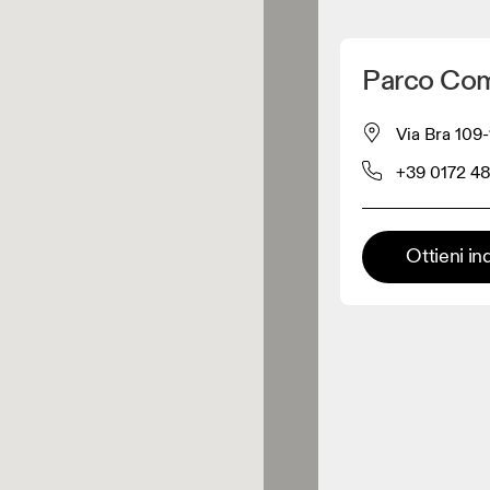
Scopri la mia posizione
Parco Com
 acquistare prodotti On
Via Bra 109-
+39 0172 4
Rivenditore abbigliamento
Rivenditore premium
Ottieni in
 dove è possibile trovare l'intera
ma ed esperienza On.