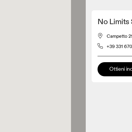
Scopri la mia posizione
No Limits 
 acquistare prodotti On
Campetto 29/
+39 331 67
Rivenditore abbigliamento
Rivenditore premium
Ottieni in
 dove è possibile trovare l'intera
ma ed esperienza On.