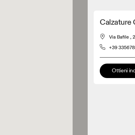
Scopri la mia posizione
Calzature 
 acquistare prodotti On
Via Bafile ,
+39 33567
Rivenditore abbigliamento
Rivenditore premium
Ottieni in
 dove è possibile trovare l'intera
ma ed esperienza On.