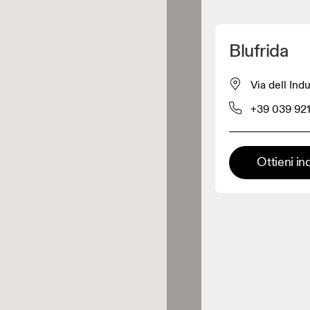
Scopri la mia posizione
Blufrida
 acquistare prodotti On
Via dell Indu
+39 039 921
Rivenditore abbigliamento
Rivenditore premium
Ottieni in
 dove è possibile trovare l'intera
ma ed esperienza On.