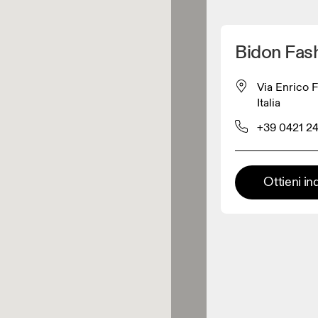
Scopri la mia posizione
Bidon Fas
 acquistare prodotti On
Via Enrico 
Italia
Rivenditore abbigliamento
+39 0421 2
Rivenditore premium
Ottieni in
 dove è possibile trovare l'intera
ma ed esperienza On.