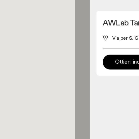
Scopri la mia posizione
AWLab Ta
 acquistare prodotti On
Via per S. G
Rivenditore abbigliamento
Ottieni in
Rivenditore premium
 dove è possibile trovare l'intera
ma ed esperienza On.