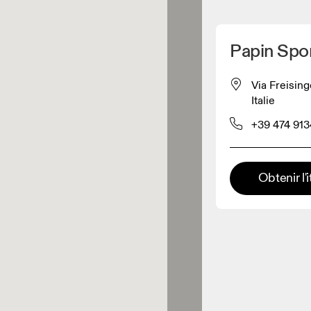
Détecter ma position
Papin Spo
pour acheter nos produits
Via Freising
Italie
ente de vêtements
+39 474 91
Détaillant premium
Obtenir l'i
x où toute la gamme et
périence On sont disponibles.