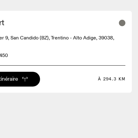
rt
er 9, San Candido (BZ), Trentino - Alto Adige, 39038,
3450
tinéraire
À 294.3 KM