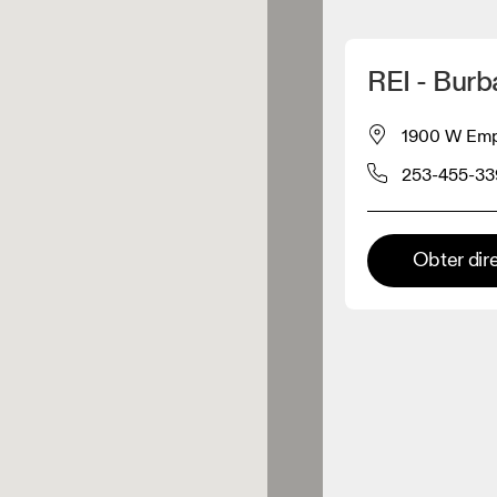
Detete minha localização
REI - Burb
os On
1900 W Empi
253-455-33
estuário
Loja Premium
Obter dir
s onde toda a coleção e
riência On estão disponíveis.