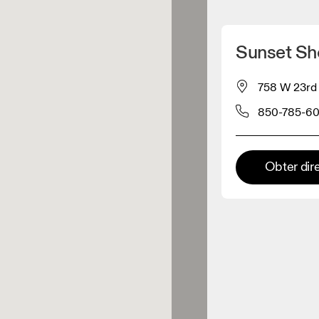
Detete minha localização
Sunset Sho
os On
758 W 23rd 
850-785-60
estuário
Loja Premium
Obter dir
s onde toda a coleção e
riência On estão disponíveis.