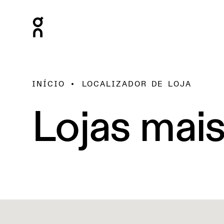
INÍCIO
LOCALIZADOR DE LOJA
Lojas mai