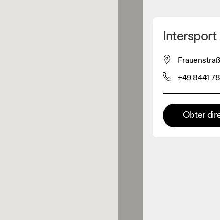
Detete minha localização
Intersport 
os On
Frauenstraß
+49 8441 7
estuário
Loja Premium
Obter dir
s onde toda a coleção e
riência On estão disponíveis.