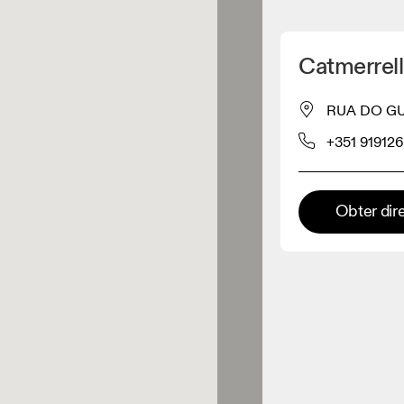
Detete minha localização
Catmerrell
os On
RUA DO GUA
+351 91912
estuário
Loja Premium
Obter dir
s onde toda a coleção e
riência On estão disponíveis.