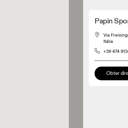
Detete minha localização
Papin Spo
os On
Via Freising
Itália
estuário
+39 474 91
Loja Premium
Obter dir
s onde toda a coleção e
riência On estão disponíveis.