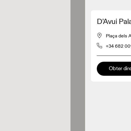
Detete minha localização
D'Avui Pa
os On
Plaça dels 
+34 682 00
estuário
Loja Premium
Obter dir
s onde toda a coleção e
riência On estão disponíveis.