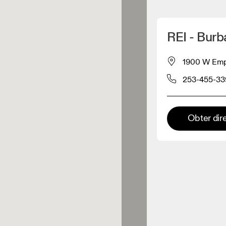
Detete minha localização
REI - Burb
os On
1900 W Empi
253-455-33
estuário
Loja Premium
Obter dir
s onde toda a coleção e
riência On estão disponíveis.