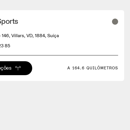
Sports
 146, Villars, VD, 1884, Suíça
23 85
eções
A 164.6 QUILÔMETROS