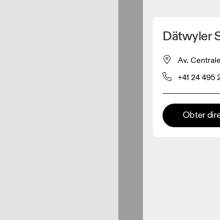
Detete minha localização
Dätwyler 
os On
Av. Centrale
+41 24 495 
estuário
Loja Premium
Obter dir
s onde toda a coleção e
riência On estão disponíveis.