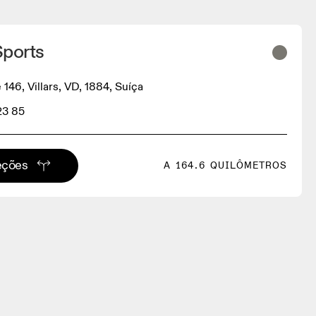
Sports
 146, Villars, VD, 1884, Suíça
23 85
eções
A 164.6 QUILÔMETROS