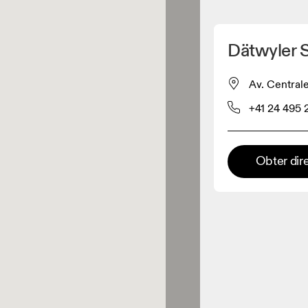
Detete minha localização
Dätwyler 
os On
Av. Centrale
+41 24 495 
estuário
Loja Premium
Obter dir
s onde toda a coleção e
riência On estão disponíveis.