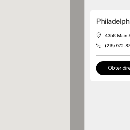
Detete minha localização
Philadelp
os On
4358 Main S
(215) 972-8
estuário
Loja Premium
Obter dir
s onde toda a coleção e
riência On estão disponíveis.