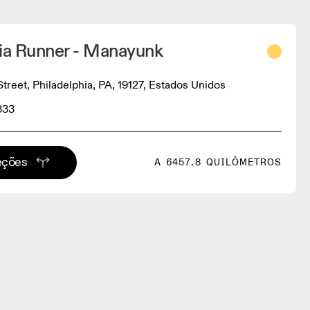
hia Runner - Manayunk
treet, Philadelphia, PA, 19127, Estados Unidos
333
eções
A 6457.8 QUILÔMETROS