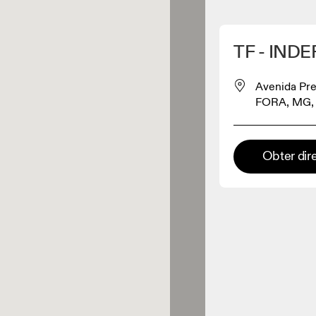
Detete minha localização
TF - IN
os On
Avenida Pre
FORA, MG, 
estuário
Obter dir
Loja Premium
s onde toda a coleção e
riência On estão disponíveis.