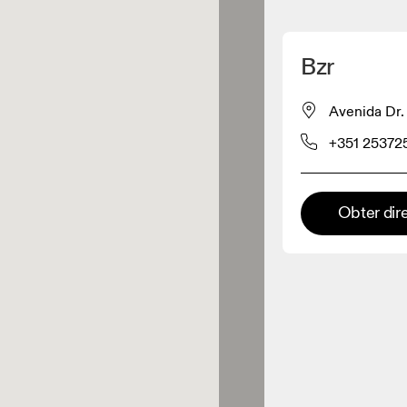
Detete minha localização
Bzr
os On
Avenida Dr.
+351 25372
estuário
Loja Premium
Obter dir
s onde toda a coleção e
riência On estão disponíveis.