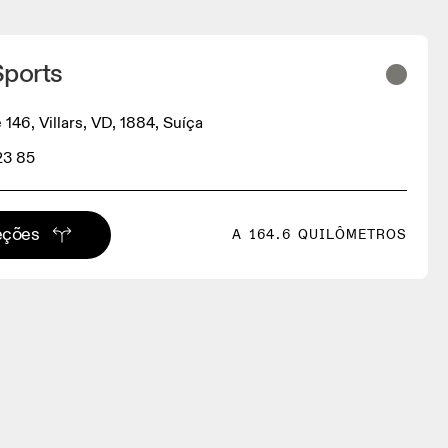
Sports
 146, Villars, VD, 1884, Suíça
23 85
eções
A 164.6 QUILÔMETROS