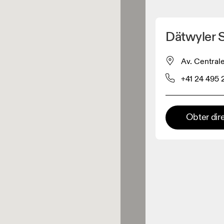
Detete minha localização
Dätwyler 
os On
Av. Centrale
+41 24 495 
estuário
Loja Premium
Obter dir
s onde toda a coleção e
riência On estão disponíveis.