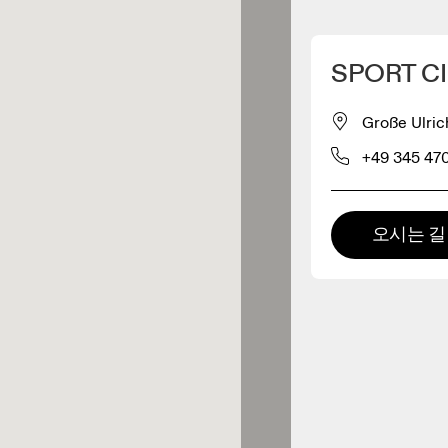
내 위치 찾기
SPORT CI
 구매 가능
Große Ulric
+49 345 47
패럴 리테일러
프리미엄 리테일러
오시는 길
 제품군 전체를 둘러보고 체험할
있는 매장입니다.