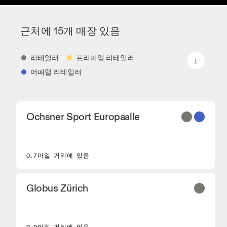
근처에 15개 매장 있음
리테일러
프리미엄 리테일러
어패럴 리테일러
리테일러
Ochsner Sport Europaalle
On 핵심 모델과 엄선된 모델을 판매하는 신발 대리
점과 파트너입니다.
프리미엄 리테일러
0.7마일 거리에 있음
On 제품군 전체를 둘러보고 체험할 수 있는 매장입
니다.
어패럴 리테일러
Globus Zürich
On 퍼포먼스 러닝화를 구매하실 수 있는 매장 및 대
리점입니다.