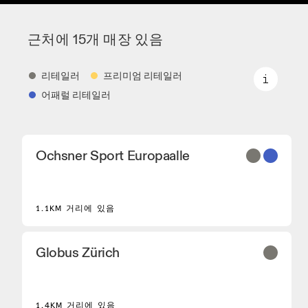
근처에 15개 매장 있음
리테일러
프리미엄 리테일러
어패럴 리테일러
리테일러
Ochsner Sport Europaalle
On 핵심 모델과 엄선된 모델을 판매하는 신발 대리
점과 파트너입니다.
프리미엄 리테일러
1.1KM 거리에 있음
On 제품군 전체를 둘러보고 체험할 수 있는 매장입
니다.
어패럴 리테일러
Globus Zürich
On 퍼포먼스 러닝화를 구매하실 수 있는 매장 및 대
리점입니다.
1.4KM 거리에 있음