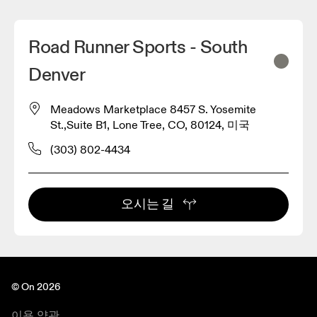
Road Runner Sports - South
Denver
Meadows Marketplace 8457 S. Yosemite
St.,Suite B1, Lone Tree, CO, 80124, 미국
(303) 802-4434
오시는 길
© On 2026
이용 약관