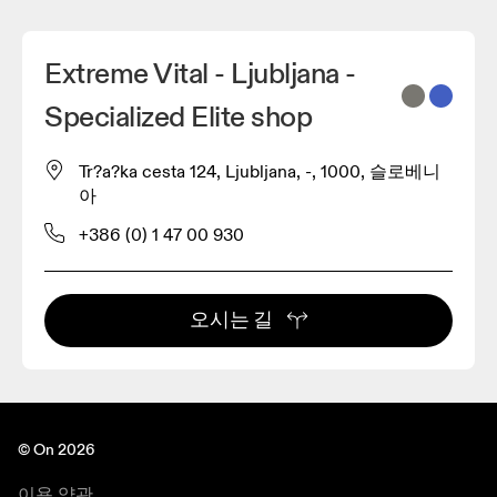
Extreme Vital - Ljubljana -
Specialized Elite shop
Tr?a?ka cesta 124, Ljubljana, -, 1000, 슬로베니
아
+386 (0) 1 47 00 930
오시는 길
© On 2026
이용 약관