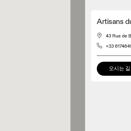
내 위치 찾기
Artisans d
 구매 가능
43 Rue de 
+33 617464
패럴 리테일러
프리미엄 리테일러
오시는 길
 제품군 전체를 둘러보고 체험할
있는 매장입니다.