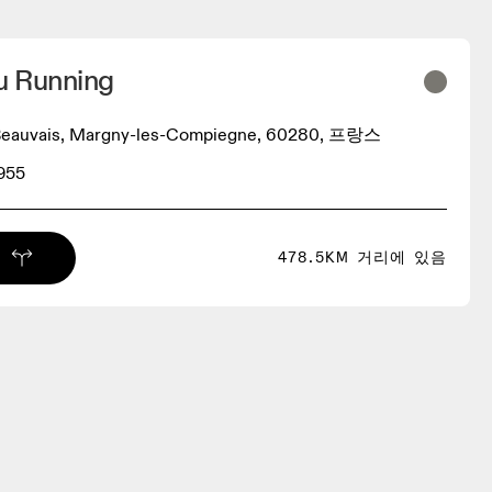
u Running
Beauvais, Margny-les-Compiegne, 60280, 프랑스
955
478.5KM 거리에 있음