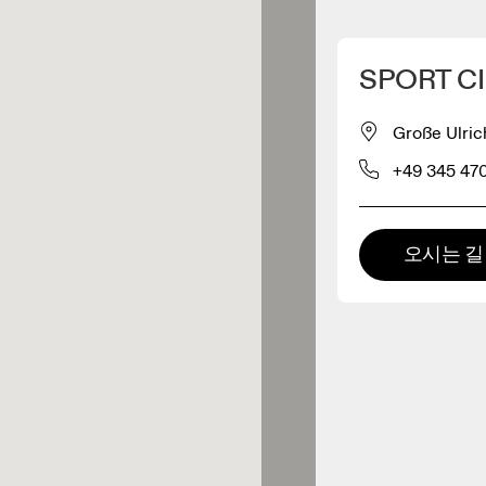
내 위치 찾기
SPORT CI
 구매 가능
Große Ulric
+49 345 47
패럴 리테일러
프리미엄 리테일러
오시는 길
 제품군 전체를 둘러보고 체험할
있는 매장입니다.