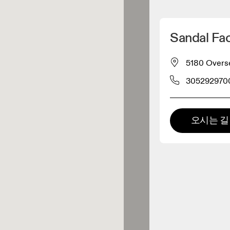
내 위치 찾기
Sandal Fac
 구매 가능
5180 Overs
305292970
패럴 리테일러
프리미엄 리테일러
오시는 길
 제품군 전체를 둘러보고 체험할
있는 매장입니다.