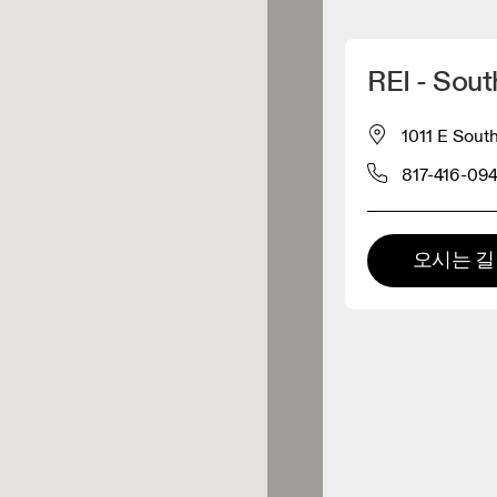
내 위치 찾기
REI - Sout
 구매 가능
1011 E Sout
817-416-09
패럴 리테일러
프리미엄 리테일러
오시는 길
Tyler's
 제품군 전체를 둘러보고 체험할
있는 매장입니다.
0.3KM 거리에 있음