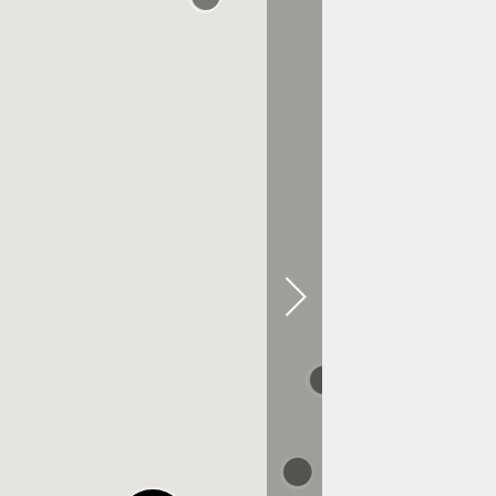
0.1KM 거리에 있음
Emmi ルクア大阪
0.2KM 거리에 있음
SNEAKERS by emmi
阪急うめだ本店
0.3KM 거리에 있음
大丸 梅田店 婦人くつ
0.3KM 거리에 있음