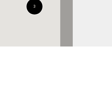
3
URBAN RESEARCH
STORE ルクア大阪店
0.4KM 거리에 있음
BILLY'S ENT
HANKYU MEN’S
OSAKA
0.4KM 거리에 있음
株式会社ロッジ 大阪
店
0.7KM 거리에 있음