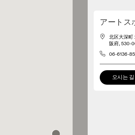
내 위치 찾기
アートス
 구매 가능
北区大深町１−
阪府, 530-0
패럴 리테일러
06-6136-85
프리미엄 리테일러
SPORTS XEBIO ヨド
 제품군 전체를 둘러보고 체험할
오시는 길
있는 매장입니다.
バシ梅田店
0KM 거리에 있음
Kojitsusanso Grand
Front Osaka