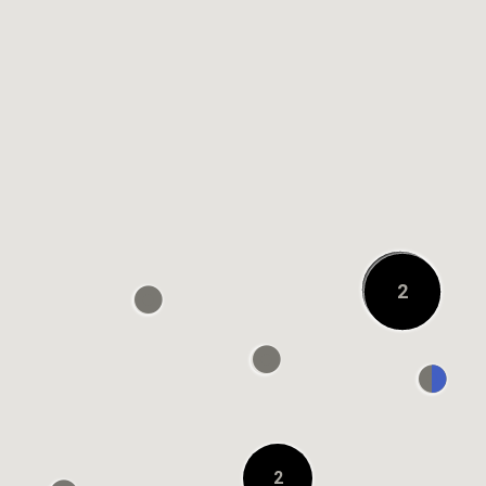
0.1KM 거리에 있음
OSHMAN'S ルクア大
阪店
0.2KM 거리에 있음
URBAN RESEARCH
DOORS グランフロ
17
2
ント大阪店
0.2KM 거리에 있음
阪急うめだ本店
8F GREEN AGE
On
2
0.3KM 거리에 있음