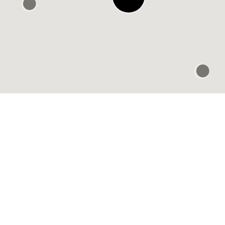
楽歩堂 run & walk 阪
急うめだ店
0.3KM 거리에 있음
Murasaki Sports
Umeda NU
Chayamachi
0.4KM 거리에 있음
Emmi wallness closet
阪神梅田
0.4KM 거리에 있음