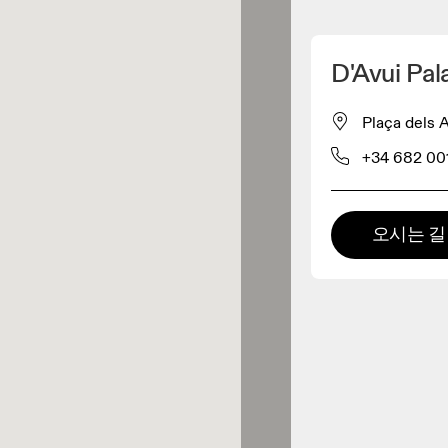
내 위치 찾기
D'Avui Pa
 구매 가능
Plaça dels
+34 682 00
패럴 리테일러
프리미엄 리테일러
오시는 길
 제품군 전체를 둘러보고 체험할
있는 매장입니다.