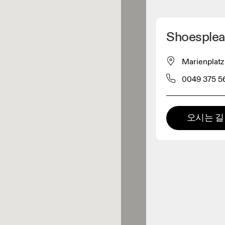
내 위치 찾기
Shoesplea
 구매 가능
Marienplat
0049 375 5
패럴 리테일러
프리미엄 리테일러
오시는 길
Intersport Gü
 제품군 전체를 둘러보고 체험할
있는 매장입니다.
0.1KM 거리에 있음