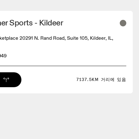
r Sports - Kildeer
ketplace 20291 N. Rand Road, Suite 105, Kildeer, IL,
국
949
7137.5KM 거리에 있음