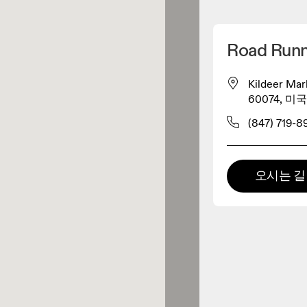
내 위치 찾기
Road Runne
 구매 가능
Kildeer Mar
60074, 미
패럴 리테일러
(847) 719-8
프리미엄 리테일러
오시는 길
 제품군 전체를 둘러보고 체험할
있는 매장입니다.