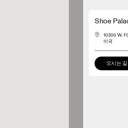
내 위치 찾기
Shoe Pala
 구매 가능
10300 W. F
미국
패럴 리테일러
오시는 길
프리미엄 리테일러
Fit2Run
 제품군 전체를 둘러보고 체험할
있는 매장입니다.
0.1KM 거리에 있음