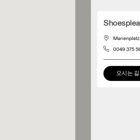
내 위치 찾기
Shoesplea
 구매 가능
Marienplat
0049 375 5
패럴 리테일러
프리미엄 리테일러
오시는 길
Intersport Gü
 제품군 전체를 둘러보고 체험할
있는 매장입니다.
0.1KM 거리에 있음