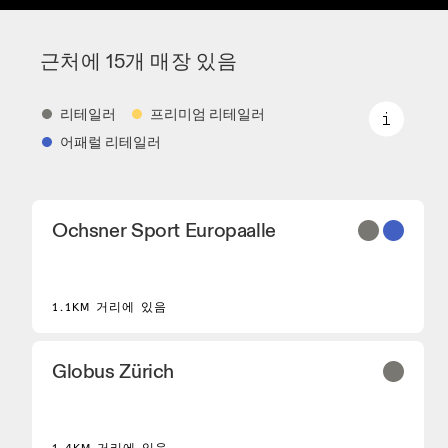
근처에 15개 매장 있음
리테일러
프리미엄 리테일러
어패럴 리테일러
리테일러
Ochsner Sport Europaalle
On 핵심 모델과 엄선된 모델을 판매하는 신발 대리
점과 파트너입니다.
프리미엄 리테일러
1.1KM 거리에 있음
On 제품군 전체를 둘러보고 체험할 수 있는 매장입
니다.
어패럴 리테일러
Globus Zürich
On 퍼포먼스 러닝화를 구매하실 수 있는 매장 및 대
리점입니다.