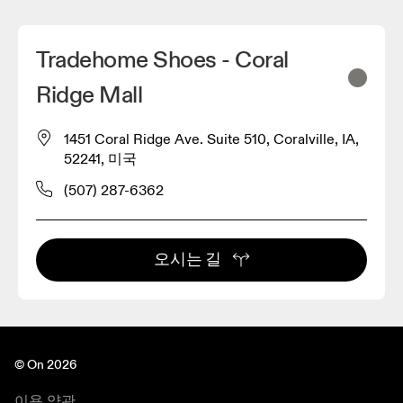
Tradehome Shoes - Coral
Ridge Mall
1451 Coral Ridge Ave. Suite 510, Coralville, IA,
52241, 미국
(507) 287-6362
오시는 길
© On 2026
이용 약관